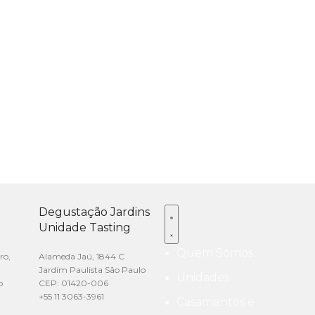
Degustação Jardins
Unidade Tasting
Quem Somos
ro,
Alameda Jaú, 1844 C
Jardim Paulista São Paulo
Unidades
o
CEP: 01420-006
+55 11 3063-3961
Casamentos e