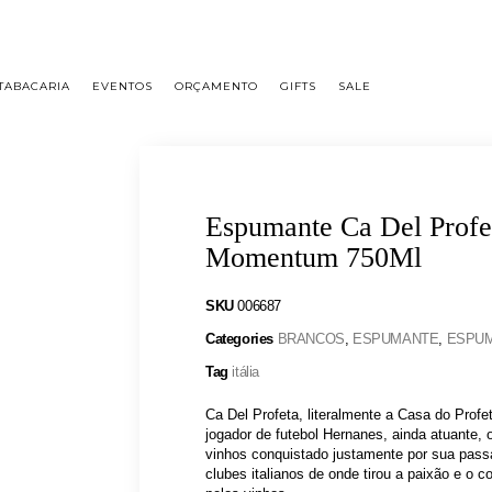
 55 11 2296-0657 PREÇOS DIFERENCIADOS P/ CASAMENTOS E EVENTOS SOB CONSULTA
TABACARIA
EVENTOS
ORÇAMENTO
GIFTS
SALE
Espumante Ca Del Profe
Momentum 750Ml
SKU
006687
Categories
BRANCOS
,
ESPUMANTE
,
ESPU
Tag
itália
Ca Del Profeta, literalmente a Casa do Profe
jogador de futebol Hernanes, ainda atuante, 
vinhos conquistado justamente por sua pas
clubes italianos de onde tirou a paixão e o 