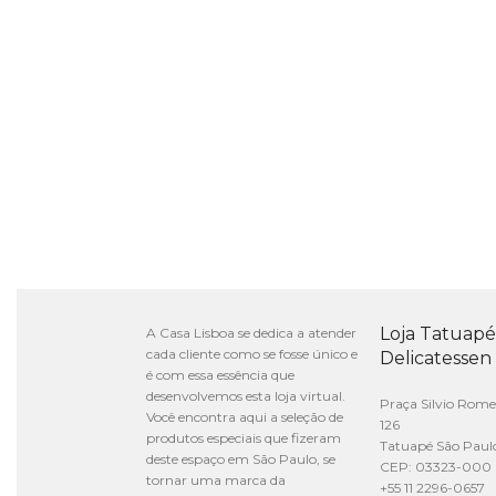
Loja Tatuapé
A Casa Lisboa se dedica a atender
cada cliente como se fosse único e
Delicatessen
é com essa essência que
desenvolvemos esta loja virtual.
Praça Silvio Rome
Você encontra aqui a seleção de
126
produtos especiais que fizeram
Tatuapé São Paul
deste espaço em São Paulo, se
CEP: 03323-000
tornar uma marca da
+55 11 2296-0657