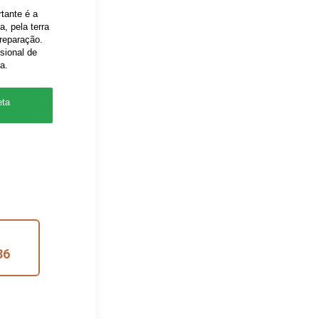
tante é a
a, pela terra
reparação.
ssional de
ta.
eta
86