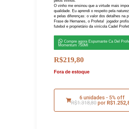
pelos vinhos.
O vinho me ensinou que a virtude mais impor
qualidade. Eu aprendi o respeito pela naturez
e pelas diferenças: o valor dos detalhes na p
Frase de Hernanes, o Profeta!  jogador profi
futebol e proprietário da vinícola Cadel Profe
Compre agora Espumante Ca Del Prof
Momentum 750Ml
R$
219,80
Fora de estoque
6 unidades - 5% off
R$
1.318,80
por
R$
1.252,