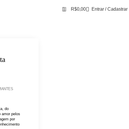
0
R$
0,00
Entrar / Cadastrar
ta
MANTES
ta, do
o amor pelos
sagem por
conhecimento