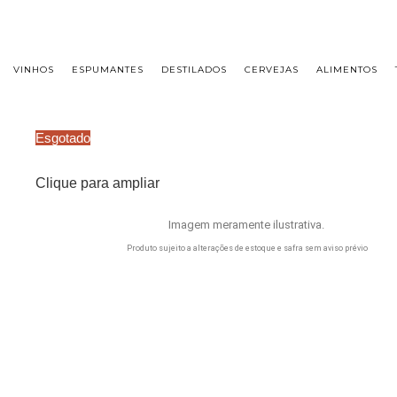
FRETE GRÁTIS PARA CIDADE DE SÃO PAULO NAS COMPRAS ACIMA DE R$ 500,00 - TEL
VINHOS
ESPUMANTES
DESTILADOS
CERVEJAS
ALIMENTOS
Esgotado
Clique para ampliar
Imagem meramente ilustrativa.
Produto sujeito a alterações de estoque e safra sem aviso prévio