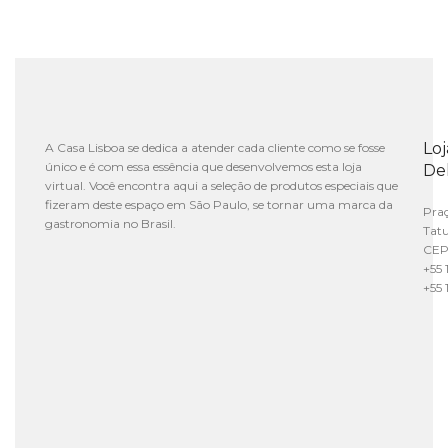
Lo
A Casa Lisboa se dedica a atender cada cliente como se fosse
único e é com essa essência que desenvolvemos esta loja
De
virtual. Você encontra aqui a seleção de produtos especiais que
fizeram deste espaço em São Paulo, se tornar uma marca da
Praç
gastronomia no Brasil.
Tat
CEP
+55 
+55 