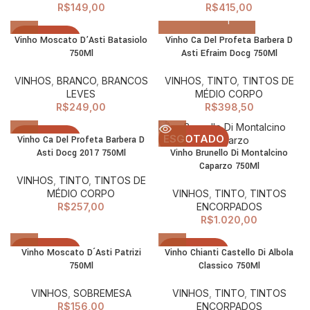
R$
149,00
R$
415,00
ESGOTADO
Vinho Moscato D’Asti Batasiolo
Vinho Ca Del Profeta Barbera D
750Ml
Asti Efraim Docg 750Ml
VINHOS
,
BRANCO
,
BRANCOS
VINHOS
,
TINTO
,
TINTOS DE
LEVES
MÉDIO CORPO
R$
249,00
R$
398,50
ESGOTADO
ESGOTADO
Vinho Ca Del Profeta Barbera D
Asti Docg 2017 750Ml
Vinho Brunello Di Montalcino
Caparzo 750Ml
VINHOS
,
TINTO
,
TINTOS DE
MÉDIO CORPO
VINHOS
,
TINTO
,
TINTOS
R$
257,00
ENCORPADOS
R$
1.020,00
ESGOTADO
ESGOTADO
Vinho Moscato D´Asti Patrizi
Vinho Chianti Castello Di Albola
750Ml
Classico 750Ml
VINHOS
,
SOBREMESA
VINHOS
,
TINTO
,
TINTOS
R$
156,00
ENCORPADOS