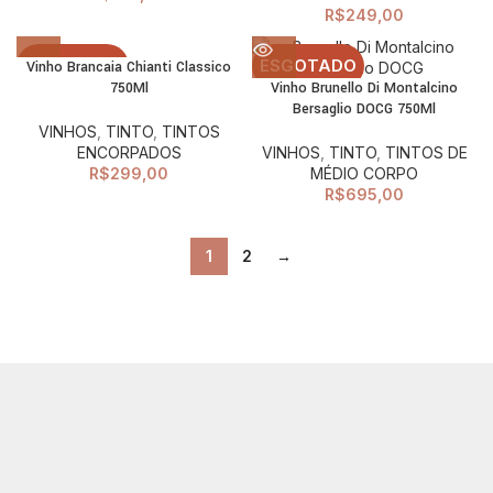
R$
249,00
ESGOTADO
ESGOTADO
Vinho Brancaia Chianti Classico
750Ml
Vinho Brunello Di Montalcino
Bersaglio DOCG 750Ml
VINHOS
,
TINTO
,
TINTOS
ENCORPADOS
VINHOS
,
TINTO
,
TINTOS DE
R$
299,00
MÉDIO CORPO
R$
695,00
1
2
→