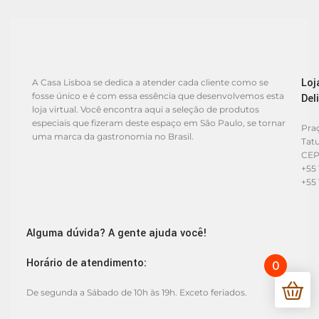
Loj
A Casa Lisboa se dedica a atender cada cliente como se
fosse único e é com essa essência que desenvolvemos esta
Del
loja virtual. Você encontra aqui a seleção de produtos
especiais que fizeram deste espaço em São Paulo, se tornar
Praç
uma marca da gastronomia no Brasil.
Tat
CEP
+55 
+55 
Alguma dúvida? A gente ajuda você!
Horário de atendimento:
0
De segunda a Sábado de 10h às 19h. Exceto feriados.