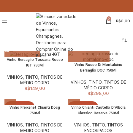
0
R$
0,00
Vinho Bersaglio Toscana Rosso
Vinho Rosso Di Montalcino
IGT 750Ml
Bersaglio DOC 750Ml
VINHOS
,
TINTO
,
TINTOS DE
VINHOS
,
TINTO
,
TINTOS DE
MÉDIO CORPO
MÉDIO CORPO
R$
149,00
R$
298,00
ESGOTADO
ESGOTADO
Vinho Freixenet Chianti Docg
Vinho Chianti Castello D’Albola
750Ml
Classico Reserva 750Ml
VINHOS
,
TINTO
,
TINTOS DE
VINHOS
,
TINTO
,
TINTOS
MÉDIO CORPO
ENCORPADOS